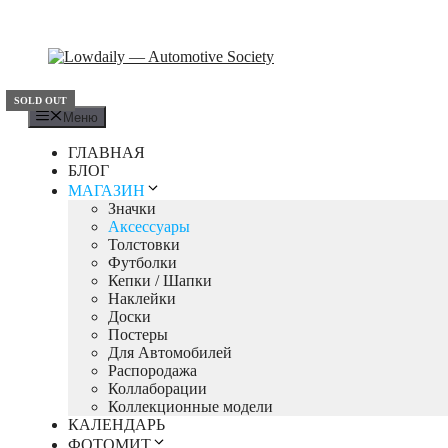
Перейти
к
содержимому
SOLD OUT
SOLD OUT
SOLD OUT
Меню
ГЛАВНАЯ
БЛОГ
МАГАЗИН
Значки
Аксессуары
Толстовки
Футболки
Кепки / Шапки
Наклейки
Доски
Постеры
Для Автомобилей
Распородажа
Коллаборации
Коллекционные модели
КАЛЕНДАРЬ
ФОТОМИТ