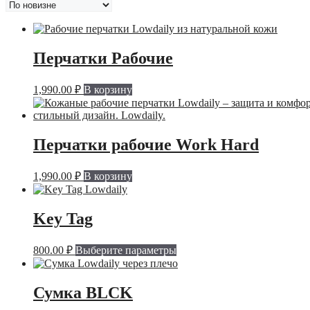
недавние
Перчатки Рабочие
1,990.00
₽
В корзину
Перчатки рабочие Work Hard
1,990.00
₽
В корзину
Key Tag
Этот
800.00
₽
Выберите параметры
товар
имеет
несколько
Сумка BLCK
вариаций.
Опции