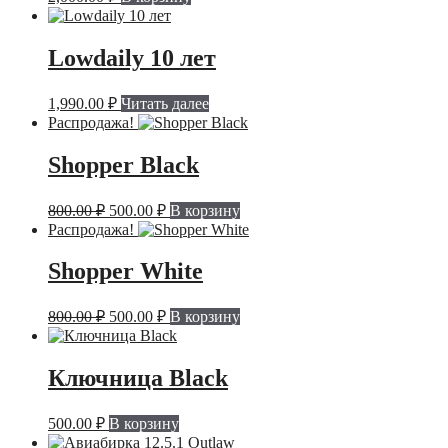
Lowdaily 10 лет
1,990.00
₽
Читать далее
Распродажа!
Shopper Black
Первоначальная
Текущая
800.00
₽
500.00
₽
В корзину
цена
цена:
Распродажа!
составляла
500.00 ₽.
800.00 ₽.
Shopper White
Первоначальная
Текущая
800.00
₽
500.00
₽
В корзину
цена
цена:
составляла
500.00 ₽.
800.00 ₽.
Ключница Black
500.00
₽
В корзину